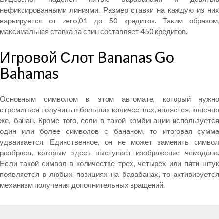
нефиксированными линиями. Размер ставки на каждую из них
варьируется от zero,01 до 50 кредитов. Таким образом,
максимальная ставка за спин составляет 450 кредитов.
Игровой Слот Bananas Go
Bahamas
Основным символом в этом автомате, который нужно
стремиться получить в больших количествах, является, конечно
же, банан. Кроме того, если в такой комбинации используется
один или более символов с бананом, то итоговая сумма
удваивается. Единственное, он не может заменить символ
разброса, которым здесь выступает изображение чемодана.
Если такой символ в количестве трех, четырех или пяти штук
появляется в любых позициях на барабанах, то активируется
механизм получения дополнительных вращений.