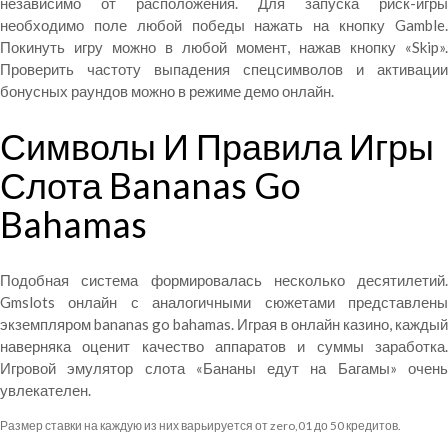
независимо от расположения. Для запуска риск-игры
необходимо поле любой победы нажать на кнопку Gamble.
Покинуть игру можно в любой момент, нажав кнопку «Skip».
Проверить частоту выпадения спецсимволов и активации
бонусных раундов можно в режиме демо онлайн.
Символы И Правила Игры
Слота Bananas Go
Bahamas
Подобная система формировалась несколько десятилетий.
Gmslots онлайн с аналогичными сюжетами представлены
экземпляром bananas go bahamas. Играя в онлайн казино, каждый
наверняка оценит качество аппаратов и суммы заработка.
Игровой эмулятор слота «Бананы едут на Багамы» очень
увлекателен.
Размер ставки на каждую из них варьируется от zero,01 до 50 кредитов.