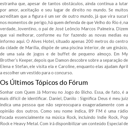
estranha que, apesar de tantos obstáculos, ainda continua a lutar
por amor, aceitação e seu lugar de direito no mundo. Se muitos
acreditam que a figura é um ser de outro mundo, já que vira sucuri
nos momentos de perigo, há quem defenda de que Velho do Rio é, na
verdade, Joventino, o pai de José Leôncio Marcos Palmeira. Dizem
que vai melhorar, conforme eu for fazendo as novas medias eu
informo aqui. O Alves Hotel, situado apenas 200 metros do centro
da cidade de Marília, dispõe de uma piscina interior, de um ginásio,
de uma sala de jogos e de buffet de pequeno almoço. Em My
Brother’s Keeper, depois que Damon descobre sobre a separação de
Elena e Stefan, ele visita ela e Caroline, enquanto elas ajudam April
a escolher um vestido para o concurso.
Os Últimos Tópicos do Fórum
Sonhar com Quem Já Morreu no Jogo do Bicho. Essa, de fato, é a
mais difícil de identificar. Daniel, Danilo : Significa Deus é meu juiz
indica uma pessoa que não sepreocupara exageradamente com a
opinião dos outros. Como seu nome indica, 89 FM é uma rádio
focada essencialmente na música Rock, incluindo Indie Rock, Pop
Rock e Heavy Metal. Com irá disponibilizar um conteúdo Especial de