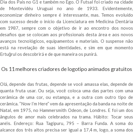
Dia dos Pais no G1 e também no Ego. O Futsal foi criado na cidade
de Montevidéu Uruguai no ano de 1933. Evidentemente,
economizar dinheiro sempre é interessante, mas. Temos evoluído
com sucesso desde o início da Licenciatura em Medicina Dentária
em 1987, sempre com o objetivo de ir ao encontro dos novos
desafios que se colocam aos profissionais desta área e aos novos
avanços tecnológicos, equipamentos e materiais. O suspense não
está na revelação de suas identidades, e sim em que momento
Ertuğrul os descobrirá e de que maneira os punirá.
Os 11 melhores criadores de logotipo animados gratuitos
Olá, depende das frutas, depende se você amassa elas, depende de
quanta fruta usar. Ou seja, você coloca uma das partes com uma
cerâmica de uma cor, ou estampa, e a outra com outro tipo de
cerâmica. “Now I’m Here” vem da apresentação da banda na noite de
Natal, em 1975, no Hammersmith Odeon, de Londres. E foi um dos
ângulos de amor mais celebrados na trama. Hábito: Tocar seus
anéis. Endereço: Rua Tagipuru, 795 – Barra Funda. A soma do
alcance dos três altos precisa ser igual a 17,4 m, logo, a soma dos