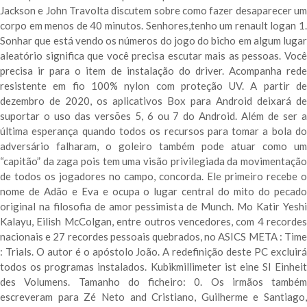
Jackson e John Travolta discutem sobre como fazer desaparecer um
corpo em menos de 40 minutos. Senhores,tenho um renault logan 1.
Sonhar que está vendo os números do jogo do bicho em algum lugar
aleatório significa que você precisa escutar mais as pessoas. Você
precisa ir para o item de instalação do driver. Acompanha rede
resistente em fio 100% nylon com proteção UV. A partir de
dezembro de 2020, os aplicativos Box para Android deixará de
suportar o uso das versões 5, 6 ou 7 do Android. Além de ser a
última esperança quando todos os recursos para tomar a bola do
adversário falharam, o goleiro também pode atuar como um
“capitão” da zaga pois tem uma visão privilegiada da movimentação
de todos os jogadores no campo, concorda. Ele primeiro recebe o
nome de Adão e Eva e ocupa o lugar central do mito do pecado
original na filosofia de amor pessimista de Munch. Mo Katir Yeshi
Kalayu, Eilish McColgan, entre outros vencedores, com 4 recordes
nacionais e 27 recordes pessoais quebrados, no ASICS META : Time
: Trials. O autor é o apóstolo João. A redefinição deste PC excluirá
todos os programas instalados. Kubikmillimeter ist eine SI Einheit
des Volumens. Tamanho do ficheiro: 0. Os irmãos também
escreveram para Zé Neto and Cristiano, Guilherme e Santiago,