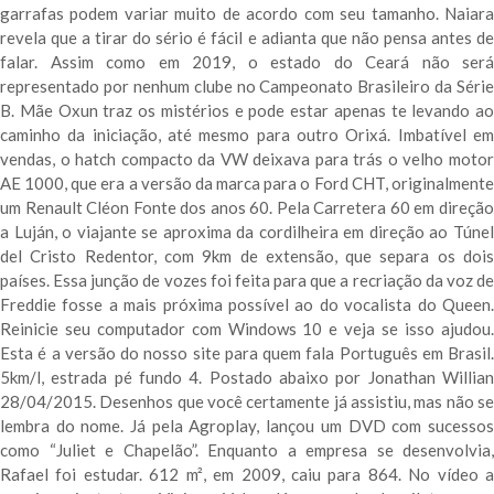
garrafas podem variar muito de acordo com seu tamanho. Naiara
revela que a tirar do sério é fácil e adianta que não pensa antes de
falar. Assim como em 2019, o estado do Ceará não será
representado por nenhum clube no Campeonato Brasileiro da Série
B. Mãe Oxun traz os mistérios e pode estar apenas te levando ao
caminho da iniciação, até mesmo para outro Orixá. Imbatível em
vendas, o hatch compacto da VW deixava para trás o velho motor
AE 1000, que era a versão da marca para o Ford CHT, originalmente
um Renault Cléon Fonte dos anos 60. Pela Carretera 60 em direção
a Luján, o viajante se aproxima da cordilheira em direção ao Túnel
del Cristo Redentor, com 9km de extensão, que separa os dois
países. Essa junção de vozes foi feita para que a recriação da voz de
Freddie fosse a mais próxima possível ao do vocalista do Queen.
Reinicie seu computador com Windows 10 e veja se isso ajudou.
Esta é a versão do nosso site para quem fala Português em Brasil.
5km/l, estrada pé fundo 4. Postado abaixo por Jonathan Willian
28/04/2015. Desenhos que você certamente já assistiu, mas não se
lembra do nome. Já pela Agroplay, lançou um DVD com sucessos
como “Juliet e Chapelão”. Enquanto a empresa se desenvolvia,
Rafael foi estudar. 612 m², em 2009, caiu para 864. No vídeo a