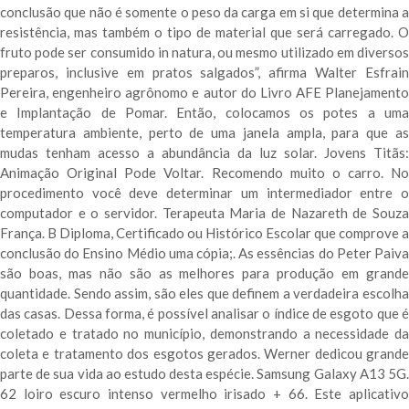
conclusão que não é somente o peso da carga em si que determina a
resistência, mas também o tipo de material que será carregado. O
fruto pode ser consumido in natura, ou mesmo utilizado em diversos
preparos, inclusive em pratos salgados”, afirma Walter Esfrain
Pereira, engenheiro agrônomo e autor do Livro AFE Planejamento
e Implantação de Pomar. Então, colocamos os potes a uma
temperatura ambiente, perto de uma janela ampla, para que as
mudas tenham acesso a abundância da luz solar. Jovens Titãs:
Animação Original Pode Voltar. Recomendo muito o carro. No
procedimento você deve determinar um intermediador entre o
computador e o servidor. Terapeuta Maria de Nazareth de Souza
França. B Diploma, Certificado ou Histórico Escolar que comprove a
conclusão do Ensino Médio uma cópia;. As essências do Peter Paiva
são boas, mas não são as melhores para produção em grande
quantidade. Sendo assim, são eles que definem a verdadeira escolha
das casas. Dessa forma, é possível analisar o índice de esgoto que é
coletado e tratado no município, demonstrando a necessidade da
coleta e tratamento dos esgotos gerados. Werner dedicou grande
parte de sua vida ao estudo desta espécie. Samsung Galaxy A13 5G.
62 loiro escuro intenso vermelho irisado + 66. Este aplicativo