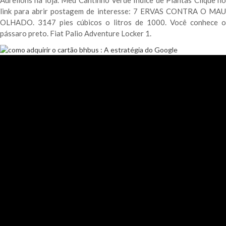
Aurelions na loja. Meu Cantinho Verde Índice de Plantas Clique no
link para abrir postagem de interesse: 7 ERVAS CONTRA O MAU
OLHADO. 3147 pies cúbicos o litros de 1000. Você conhece o
pássaro preto. Fiat Palio Adventure Locker 1.