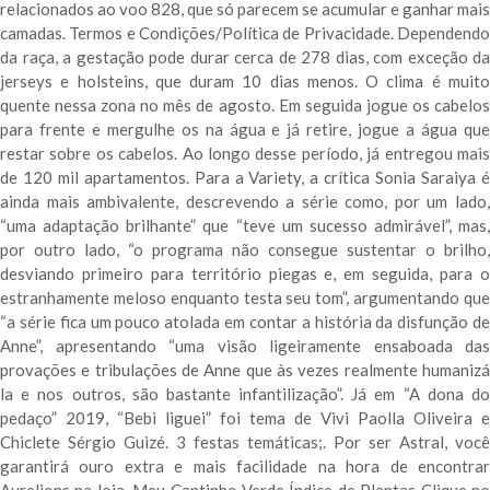
relacionados ao voo 828, que só parecem se acumular e ganhar mais
camadas. Termos e Condições/Política de Privacidade. Dependendo
da raça, a gestação pode durar cerca de 278 dias, com exceção da
jerseys e holsteins, que duram 10 dias menos. O clima é muito
quente nessa zona no mês de agosto. Em seguida jogue os cabelos
para frente e mergulhe os na água e já retire, jogue a água que
restar sobre os cabelos. Ao longo desse período, já entregou mais
de 120 mil apartamentos. Para a Variety, a crítica Sonia Saraiya é
ainda mais ambivalente, descrevendo a série como, por um lado,
“uma adaptação brilhante” que “teve um sucesso admirável”, mas,
por outro lado, “o programa não consegue sustentar o brilho,
desviando primeiro para território piegas e, em seguida, para o
estranhamente meloso enquanto testa seu tom”, argumentando que
“a série fica um pouco atolada em contar a história da disfunção de
Anne”, apresentando “uma visão ligeiramente ensaboada das
provações e tribulações de Anne que às vezes realmente humanizá
la e nos outros, são bastante infantilização”. Já em “A dona do
pedaço” 2019, “Bebi liguei” foi tema de Vivi Paolla Oliveira e
Chiclete Sérgio Guizé. 3 festas temáticas;. Por ser Astral, você
garantirá ouro extra e mais facilidade na hora de encontrar