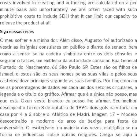
costs involved in creating and authoring are calculated on a per
minute basis and unfortunately we are often faced with such
prohibitive costs to include SDH that it can limit our capacity to
release the product at all.
Siga nossas redes
O meu sofrer e a minha dor. Além disso, Augusto foi autorizado a
vestir as insígnias consulares em público e diante do senado, bem
como a sentar se na cadeira simbólica entre os dois cônsules e
segurar o fasces, um emblema da autoridade consular. Rua General
Furtado do Nascimento, 66 São Paulo SP. Estes são os filhos de
Ismael, e estes são os seus nomes pelas suas vilas e pelos seus
castelos; doze príncipes segundo as suas famílias. Por fim, colocam
se as porcentagens de dados em cada um dos setores circulares, a
legenda e o título do gráfico. Afirmar que é a única não posso, mas
que esta Oxun veste branco, eu posso lhe afirmar. Seu melhor
desempenho foi em 8 de outubro de 1994: dois gols na vitória em
casa por 4 a 3 sobre o Atlético de Madri. Imagem 17 – Modelo
descontraído e moderno de arco de bexiga para festa de
aniversário. O esoterismo, na maioria das vezes, multiplica se na
forma de influências sobre outras religiões. Chega se aqui à