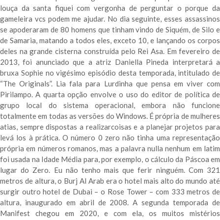
louça da santa fiquei com vergonha de perguntar o porque da
gameleira vcs podem me ajudar. No dia seguinte, esses assassinos
se apoderaram de 80 homens que tinham vindo de Siquém, de Silo e
de Samaria, matando a todos eles, exceto 10, e lançando os corpos
deles na grande cisterna construída pelo Rei Asa. Em fevereiro de
2013, foi anunciado que a atriz Daniella Pineda interpretará a
bruxa Sophie no vigésimo episódio desta temporada, intitulado de
“The Originals”. Lia fala para Lurdinha que pensa em viver com
Pirilampo. A quarta opção envolve o uso do editor de política de
grupo local do sistema operacional, embora não funcione
totalmente em todas as versões do Windows. É própria de mulheres
atias, sempre dispostas a realizarcoisas e a planejar projetos para
levá los à prática. O número 0 zero não tinha uma representação
própria em números romanos, mas a palavra nulla nenhum em latim
foi usada na Idade Média para, por exemplo, o cálculo da Páscoa em
lugar do Zero. Eu não tenho mais que ferir ninguém. Com 321
metros de altura, o Burj Al Arab era o hotel mais alto do mundo até
surgir outro hotel de Dubai – o Rose Tower – com 333 metros de
altura, inaugurado em abril de 2008. A segunda temporada de
Manifest chegou em 2020, e com ela, os muitos mistérios