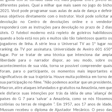
diferentes países. Qual a milhar que mais saem no jogo do bicho
2021. Você pode programar suas aulas de aula de dança e definir
seus objetivos diretamente com o instrutor. Você pode solicitar a
devolução no Centro de devoluções online e o vendedor
responderá com as instruções para devolução no prazo de 2 dias
úteis. O futebol moderno está repleto de goleiros habilidosos
quando a bola está nos pés e muitos são tão talentosos quanto os
jogadores de linha. A série leva o Universal TV ao 1º lugar no
ranking da TV por assinatura. Universidade de Aveiro 601 650º
lugar. Por se tratar de uma técnica que intenciona dar ampla
liberdade para o narrador dispor, ao seu modo, sobre os
acontecimentos de sua vida, torna se possível compreender quais
foram, para o participante, os momentos mais importantes e
significativos de sua trajetória. Houve muita polêmica em torno de
sua participação no filme. “Não podemos aceitar que um presidente,
Macron, atire ataques infundados e gratuitos na Amazônia, nem que
ele disfarce suas intenções por trás da idéia de uma ‘aliança’ de
países do G 7 para ‘salvar’ a Amazônia, como se nós fôssemos
colônias ou terras de ninguém “. Em 1957, aos 17 anos de idade,
Mussum recebeu o diploma de Ajustador Mecânico. O peso das