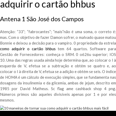
adquirir o cartão bhbus
Antena 1 São José dos Campos
Atenção: “33”; “fabrocantes”; “mais”não é uma soma, o correto é:
mas. Com o objetivo de fazer Damon sofrer, o malvado quase matou
Bonnie e deixou a decisão para o vampiro. 0 propriedade da estrela
como adquirir o cartão bhbus
tem 64 quartos. Software par
Gestão de Fornecedores: conheça o SRM. 0 o626u superior; IOS
10. Uma das regras usada ainda hoje determina que, ao colocar o I à
esquerda de V, efetua se a subtração e obtém se quatro e, ao
colocar o I à direita de V, efetua se a adição e obtém se seis. O índice
de HOMA é um cálculo de execução simples, que se fundamenta nas
dosagens da insulinemia e da glicemia, ambas de jejum, descrito em
1985 por David Matheus. Sc flag ame cashback shop 4 png.
Números primos são aqueles divisíveis apenas por 1 e por eles
mesmos.