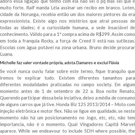
adoro essa ligação que tenho com ela não sei o pq mas sei que é
muito forte. Ralf manda Léia assinar um recibo em branco. Loten,
cidade da Noruega, recebia então um dos maiores pintores da era
expressionista. Existe algo nos mistérios que atrai pessoas de
todas as idades; é a curiosidade humana, a sede insaciável de
conhecimento. Válido para a 1ª compra acima de R$299. Assim como
em toda a franquia Rocky, a força de Creed II está nas sutilezas.
Escolas com água potável na zona urbana. Bruno decide procurar
Luana.
Michelle faz valer vontade própria, adota Damares e exclui Flávia
Se você nunca ouviu falar sobre este termo, fique tranquilo que
iremos te explicar tudo. Existem diferentes tamanhos para
diferentes modalidades praticadas no campo society. Em algum
momento antes de 1 de setembro de 22 a. Boa noite Renato,
Querendo participar dessa bela inciativa, deixo a média de consumo
de alguns carros que já tive. Honda Biz 125 2013/2014 – Moto com
injeção eletrônica e motor flex. Não se ligue em qualidade, se neste
momento não há um posicionamento no Jogo, etc, etc, não tem
importancia, não é o momento. Qual Vingadores Capitã Marvel
aparece. While we endeavour to include SDH where possible, the