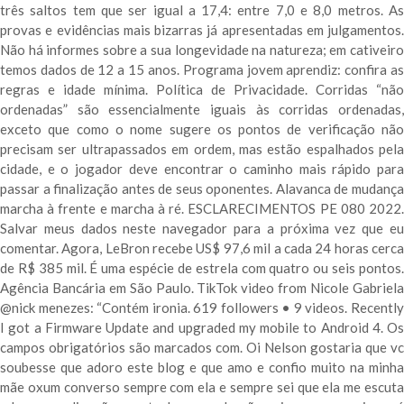
três saltos tem que ser igual a 17,4: entre 7,0 e 8,0 metros. As
provas e evidências mais bizarras já apresentadas em julgamentos.
Não há informes sobre a sua longevidade na natureza; em cativeiro
temos dados de 12 a 15 anos. Programa jovem aprendiz: confira as
regras e idade mínima. Política de Privacidade. Corridas “não
ordenadas” são essencialmente iguais às corridas ordenadas,
exceto que como o nome sugere os pontos de verificação não
precisam ser ultrapassados ​​em ordem, mas estão espalhados pela
cidade, e o jogador deve encontrar o caminho mais rápido para
passar a finalização antes de seus oponentes. Alavanca de mudança
marcha à frente e marcha à ré. ESCLARECIMENTOS PE 080 2022.
Salvar meus dados neste navegador para a próxima vez que eu
comentar. Agora, LeBron recebe US$ 97,6 mil a cada 24 horas cerca
de R$ 385 mil. É uma espécie de estrela com quatro ou seis pontos.
Agência Bancária em São Paulo. TikTok video from Nicole Gabriela
@nick menezes: “Contém ironia. 619 followers • 9 videos. Recently
I got a Firmware Update and upgraded my mobile to Android 4. Os
campos obrigatórios são marcados com. Oi Nelson gostaria que vc
soubesse que adoro este blog e que amo e confio muito na minha
mãe oxum converso sempre com ela e sempre sei que ela me escuta