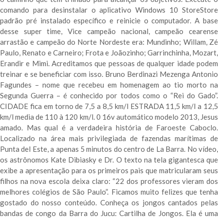
comando para desinstalar o aplicativo Windows 10 StoreStore
padrão pré instalado específico e reinicie o computador. A base
desse super time, Vice campeão nacional, campeão cearense
arrastão e campeão do Norte Nordeste era: Mundinho; Willam, Zé
Paulo, Renato e Carneiro; Frota e Joãozinho; Garrinchinha, Mozart,
Erandir e Mimi. Acreditamos que pessoas de qualquer idade podem
treinar e se beneficiar com isso. Bruno Berdinazi Mezenga Antonio
Fagundes – nome que recebeu em homenagem ao tio morto na
Segunda Guerra – é conhecido por todos como o “Rei do Gado”.
CIDADE fica em torno de 7,5 a 8,5 km/l ESTRADA 11,5 km/l a 12,5
km/l media de 110 à 120 km/l. 0 16v automático modelo 2013, Jesus
amado. Mas qual é a verdadeira história de Faroeste Caboclo.
Localizado na área mais privilegiada de fazendas marítimas de
Punta del Este, a apenas 5 minutos do centro de La Barra. No vídeo,
os astrônomos Kate Dibiasky e Dr. O texto na tela gigantesca que
exibe a apresentação para os primeiros pais que matricularam seus
filhos na nova escola deixa claro: “22 dos professores vieram dos
melhores colégios de São Paulo”. Ficamos muito felizes que tenha
gostado do nosso conteúdo. Conheça os jongos cantados pelas
bandas de congo da Barra do Jucu: Cartilha de Jongos. Ela é uma