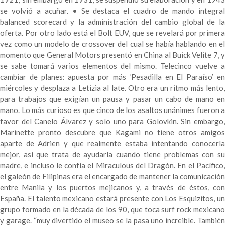
se volvió a acuñar. • Se destaca el cuadro de mando integral
balanced scorecard y la administración del cambio global de la
oferta. Por otro lado está el Bolt EUV, que se revelará por primera
vez como un modelo de crossover del cual se había hablando en el
momento que General Motors presentó en China al Buick Velite 7, y
se sabe tomará varios elementos del mismo. Telecinco vuelve a
cambiar de planes: apuesta por más ‘Pesadilla en El Paraíso’ en
miércoles y desplaza a Letizia al late. Otro era un ritmo más lento,
para trabajos que exigían un pausa y pasar un cabo de mano en
mano. Lo más curioso es que cinco de los asaltos unánimes fueron a
favor del Canelo Álvarez y solo uno para Golovkin. Sin embargo,
Marinette pronto descubre que Kagami no tiene otros amigos
aparte de Adrien y que realmente estaba intentando conocerla
mejor, así que trata de ayudarla cuando tiene problemas con su
madre, e incluso le confía el Miraculous del Dragón. En el Pacífico,
el galeón de Filipinas era el encargado de mantener la comunicación
entre Manila y los puertos mejicanos y, a través de éstos, con
España. El talento mexicano estará presente con Los Esquizitos, un
grupo formado en la década de los 90, que toca surf rock mexicano
y garage. “muy divertido el museo se la pasa uno increible. También