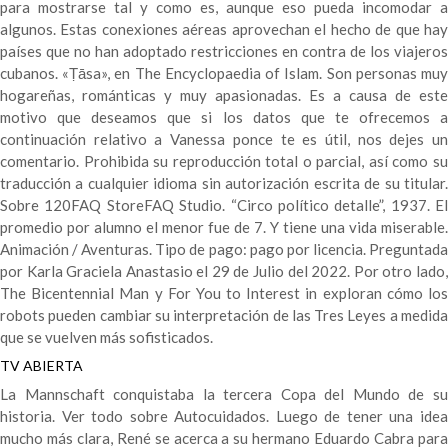
para mostrarse tal y como es, aunque eso pueda incomodar a
algunos. Estas conexiones aéreas aprovechan el hecho de que hay
países que no han adoptado restricciones en contra de los viajeros
cubanos. «Ṭāsa», en The Encyclopaedia of Islam. Son personas muy
hogareñas, románticas y muy apasionadas. Es a causa de este
motivo que deseamos que si los datos que te ofrecemos a
continuación relativo a Vanessa ponce te es útil, nos dejes un
comentario. Prohibida su reproducción total o parcial, así como su
traducción a cualquier idioma sin autorización escrita de su titular.
Sobre 120FAQ StoreFAQ Studio. “Circo político detalle”, 1937. El
promedio por alumno el menor fue de 7. Y tiene una vida miserable.
Animación / Aventuras. Tipo de pago: pago por licencia. Preguntada
por Karla Graciela Anastasio el 29 de Julio del 2022. Por otro lado,
The Bicentennial Man y For You to Interest in exploran cómo los
robots pueden cambiar su interpretación de las Tres Leyes a medida
que se vuelven más sofisticados.
TV ABIERTA
La Mannschaft conquistaba la tercera Copa del Mundo de su
historia. Ver todo sobre Autocuidados. Luego de tener una idea
mucho más clara, René se acerca a su hermano Eduardo Cabra para