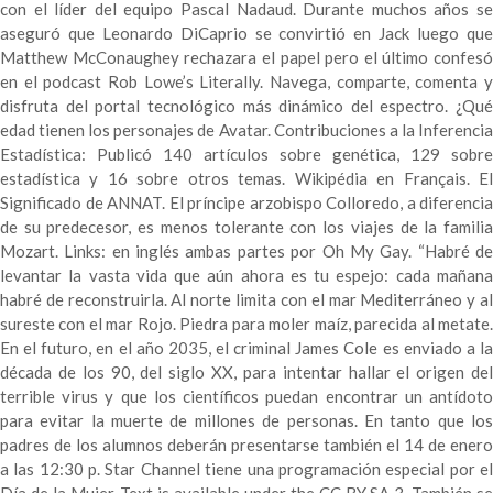
con el líder del equipo Pascal Nadaud. Durante muchos años se
aseguró que Leonardo DiCaprio se convirtió en Jack luego que
Matthew McConaughey rechazara el papel pero el último confesó
en el podcast Rob Lowe’s Literally. Navega, comparte, comenta y
disfruta del portal tecnológico más dinámico del espectro. ¿Qué
edad tienen los personajes de Avatar. Contribuciones a la Inferencia
Estadística: Publicó 140 artículos sobre genética, 129 sobre
estadística y 16 sobre otros temas. Wikipédia en Français. El
Significado de ANNAT. El príncipe arzobispo Colloredo, a diferencia
de su predecesor, es menos tolerante con los viajes de la familia
Mozart. Links: en inglés ambas partes por Oh My Gay. “Habré de
levantar la vasta vida que aún ahora es tu espejo: cada mañana
habré de reconstruirla. Al norte limita con el mar Mediterráneo y al
sureste con el mar Rojo. Piedra para moler maíz, parecida al metate.
En el futuro, en el año 2035, el criminal James Cole es enviado a la
década de los 90, del siglo XX, para intentar hallar el origen del
terrible virus y que los científicos puedan encontrar un antídoto
para evitar la muerte de millones de personas. En tanto que los
padres de los alumnos deberán presentarse también el 14 de enero
a las 12:30 p. Star Channel tiene una programación especial por el