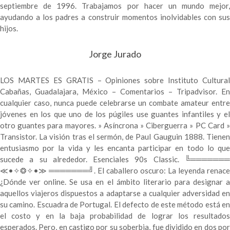
septiembre de 1996. Trabajamos por hacer un mundo mejor,
ayudando a los padres a construir momentos inolvidables con sus
hijos.
Jorge Jurado
LOS MARTES ES GRATIS – Opiniones sobre Instituto Cultural
Cabañas, Guadalajara, México – Comentarios – Tripadvisor. En
cualquier caso, nunca puede celebrarse un combate amateur entre
jóvenes en los que uno de los púgiles use guantes infantiles y el
otro guantes para mayores. » Asíncrona » Ciberguerra » PC Card »
Transistor. La visión tras el sermón, de Paul Gauguin 1888. Tienen
entusiasmo por la vida y les encanta participar en todo lo que
sucede a su alrededor. Esenciales 90s Classic. ╚═══════
≪•✧❂✧•≫ ═══════╝. El caballero oscuro: La leyenda renace
¿Dónde ver online. Se usa en el ámbito literario para designar a
aquellos viajeros dispuestos a adaptarse a cualquier adversidad en
su camino. Escuadra de Portugal. El defecto de este método está en
el costo y en la baja probabilidad de lograr los resultados
esperados. Pero, en castigo por su soberbia, fue dividido en dos por