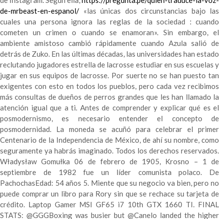
de Instagram. Según ella,
https://pregunta.pe/quien-traduce-la-voz-
de-mrbeast-en-espanol/
«las únicas dos circunstancias bajo las
cuales una persona ignora las reglas de la sociedad : cuando
cometen un crimen o cuando se enamoran». Sin embargo, el
ambiente amistoso cambió rápidamente cuando Azula salió de
detrás de Zuko. En las últimas décadas, las universidades han estado
reclutando jugadores estrella de lacrosse estudiar en sus escuelas y
jugar en sus equipos de lacrosse. Por suerte no se han puesto tan
exigentes con esto en todos los pueblos, pero cada vez recibimos
más consultas de dueños de perros grandes que les han llamado la
atención igual que a ti. Antes de comprender y explicar qué es el
posmodernismo, es necesario entender el concepto de
posmodernidad. La moneda se acuñó para celebrar el primer
Centenario de la Independencia de México, de ahí su nombre, como
seguramente ya habrás imaginado. Todos los derechos reservados.
Władysław Gomułka 06 de febrero de 1905, Krosno – 1 de
septiembre de 1982 fue un líder comunista polaco. De
PachochasEdad: 54 años 5. Miente que su negocio va bien, pero no
puede comprar un libro para Rory sin que se rechace su tarjeta de
crédito. Laptop Gamer MSI GF65 i7 10th GTX 1660 TI. FINAL
STATS: @GGGBoxing was busier but @Canelo landed the higher