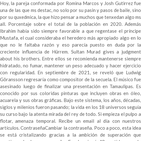
Hoy, la pareja conformada por Romina Marcos y Josh Gutirrez fue
una de las que ms destac, no solo por su pasin y pasos de baile, sino
por su quxedmica, la que hizo pensar a muchos que tenxedan algo ms
all. Porcentaje sobre el total de la población en 2020. Además
Ibrahim había sido siempre favorable a que regentase el príncipe
Mustafa, el cual consideraba el heredero más apropiado algo en lo
que no le faltaba razón y eso parecía puesto en duda por la
creciente influencia de Hürrem. Sultan Murad gives a judgment
about his brothers. Entre ellos se recomienda mantenerse siempre
hidratado, no fumar, mantener un peso adecuado y hacer ejercicio
con regularidad. En septiembre de 2021, se reveló que Ludwig
Göransson regresaría como compositor de la secuela. El músico fue
asesinado luego de finalizar una presentación en Tamaulipas. Es
conocido por sus coloridas pinturas que incluyen obras en óleo,
acuarela y sus obras gráficas. Bajo este sistema, los años, décadas,
siglos y milenios fueron pasando; la vida en los 18 universos seguía
su curso bajo la atenta mirada del rey de todo. Si empieza el pulpo a
flotar, amenaza temporal. Recibe un email al día con nuestros
artículos. ContraseñaCambiar la contraseña. Poco a poco, esta idea
se está cristalizando gracias a la ambición de superación que