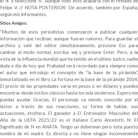
el ④ y seleccione ⑤. Aunque todo esto acabaría con el reinado de
Felipe V. // NOTA POSTERIOR: De acuerdo, también por España,
según mis informantes.
Sitios Amigos:
“Muchos de esos periodistas comenzaron a publicar cualquier
información que recibían, aunque fueran rumores. Para guardar el
archivo y salir del editor simultáneamente, presione Esc para
cambiar al modo normal, escriba: wq y presione Enter. Pero, a la
vista de la influencia mundial que ha tenido en el último lustro, nadie
duda a día de hoy que Prahalad será recordado para siempre como
el autor que introdujo el concepto de “la base de la pirámide”,
inmortalizado en el libro La fortuna en la base de la pirámide 2004.
El precio de las propiedades varía en pesos o en dólares y puedes
encontrar desde estilos clásicos hasta los más modernos. Espero me
puedas ayudar Gracias. El personaje va siendo conocido por el
lector a través de sus reacciones, su forma de hablar, sus
actuaciones, etcétera. El ganador a El Entrenador Masculino del
Año de la UEFA 2021/22 es el italiano Carlo Ancelotti. N: El
Significado de N en ANATA. Tengo un doberman pero esta puesto
nombre de mi madre. Es directa y no tiene ningún inconveniente