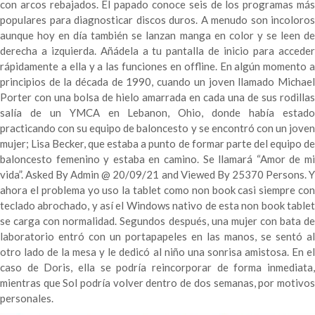
con arcos rebajados. El papado conoce seis de los programas más
populares para diagnosticar discos duros. A menudo son incoloros
aunque hoy en día también se lanzan manga en color y se leen de
derecha a izquierda. Añádela a tu pantalla de inicio para acceder
rápidamente a ella y a las funciones en offline. En algún momento a
principios de la década de 1990, cuando un joven llamado Michael
Porter con una bolsa de hielo amarrada en cada una de sus rodillas
salía de un YMCA en Lebanon, Ohio, donde había estado
practicando con su equipo de baloncesto y se encontró con un joven
mujer; Lisa Becker, que estaba a punto de formar parte del equipo de
baloncesto femenino y estaba en camino. Se llamará “Amor de mi
vida”. Asked By Admin @ 20/09/21 and Viewed By 25370 Persons. Y
ahora el problema yo uso la tablet como non book casi siempre con
teclado abrochado, y así el Windows nativo de esta non book tablet
se carga con normalidad. Segundos después, una mujer con bata de
laboratorio entró con un portapapeles en las manos, se sentó al
otro lado de la mesa y le dedicó al niño una sonrisa amistosa. En el
caso de Doris, ella se podría reincorporar de forma inmediata,
mientras que Sol podría volver dentro de dos semanas, por motivos
personales.