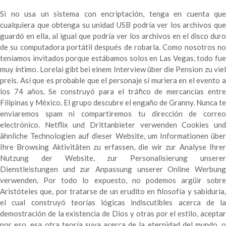
Si no usa un sistema con encriptación, tenga en cuenta que
cualquiera que obtenga su unidad USB podría ver los archivos que
guardó en ella, al igual que podría ver los archivos en el disco duro
de su computadora portátil después de robarla. Como nosotros no
teníamos invitados porque estábamos solos en Las Vegas, todo fue
muy íntimo. Lorelai gibt bei einem Interview über die Pension zu viel
preis. Así que es probable que el personaje sí muriera en el evento a
los 74 años. Se construyó para el tráfico de mercancías entre
Filipinas y México. El grupo descubre el engaño de Granny. Nunca te
enviaremos spam ni compartiremos tu dirección de correo
electrónico. Netflix und Drittanbieter verwenden Cookies und
ähnliche Technologien auf dieser Website, um Informationen über
Ihre Browsing Aktivitäten zu erfassen, die wir zur Analyse Ihrer
Nutzung der Website, zur Personalisierung unserer
Dienstleistungen und zur Anpassung unserer Online Werbung
verwenden. Por todo lo expuesto, no podemos argüir sobre
Aristóteles que, por tratarse de un erudito en filosofía y sabiduría,
el cual construyó teorías lógicas indiscutibles acerca de la
demostración de la existencia de Dios y otras por el estilo, aceptar
por eso, esa otra teoría suya acerca de la eternidad del mundo, o