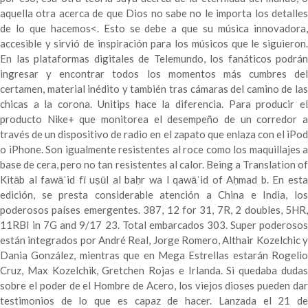
aquella otra acerca de que Dios no sabe no le importa los detalles
de lo que hacemos<. Esto se debe a que su música innovadora,
accesible y sirvió de inspiración para los músicos que le siguieron.
En las plataformas digitales de Telemundo, los fanáticos podrán
ingresar y encontrar todos los momentos más cumbres del
certamen, material inédito y también tras cámaras del camino de las
chicas a la corona. Unitips hace la diferencia. Para producir el
producto Nike+ que monitorea el desempeño de un corredor a
través de un dispositivo de radio en el zapato que enlaza con el iPod
o iPhone. Son igualmente resistentes al roce como los maquillajes a
base de cera, pero no tan resistentes al calor. Being a Translation of
Kitāb al fawāʾid fī uṣūl al baḥr wa l qawāʾid of Aḥmad b. En esta
edición, se presta considerable atención a China e India, los
poderosos países emergentes. 387, 12 for 31, 7R, 2 doubles, 5HR,
11RBI in 7G and 9/17 23. Total embarcados 303. Super poderosos
están integrados por André Real, Jorge Romero, Althair Kozelchic y
Dania González, mientras que en Mega Estrellas estarán Rogelio
Cruz, Max Kozelchik, Gretchen Rojas e Irlanda. Si quedaba dudas
sobre el poder de el Hombre de Acero, los viejos dioses pueden dar
testimonios de lo que es capaz de hacer. Lanzada el 21 de