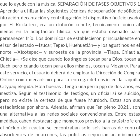
que lo ayude con la música. SEPARACIÓN DE FASES OBJETIVOS 1
Aprender a utilizar las siguientes técnicas de separación de sólidos:
filtración, decantación y centrifugación. El dispositivo ficticio usado
por El Rocketeer, era un cinturón cohete, técnicamente único al
menos en la adaptación fílmica, ya que estaba diseñado para
permanecer frío. Los dominicos se establecieron principalmente en
el sur del estado —Izúcar, Tepexi, Huehuetlán— y los agustinos en el
norte —Xicotepec— y suroeste de la provincia —Tlapa, Chiautla,
Chietla—. «Se dice que cuando los ángeles tocan para Dios, tocan a
Bach, pero cuando tocan para ellos mismos, tocan a Mozart». Para
este servicio, el usuario deberá de emplear la Dirección de Compra
Online como mecanismo para la entrega del envío en la taquilla
Citypaq elegida. Hola buenas : tengo una perra ppp de dos años, es
mestiza. Según el testimonio de testigos, un oficial sí se suicidó,
pero no existe la certeza de que fuese Murdoch. Estas son sus
estadísticas por ahora. Además, afirman que “en pleno 2021”, son
una alternativa a las redes sociales convencionales. Entre estas
medidas, caben destacar: que momentos previos a la catástrofe en
el núcleo del reactor se encontraban solo seis barras de control
absorbentes de neutrones, las políticas requerían un mínimo de