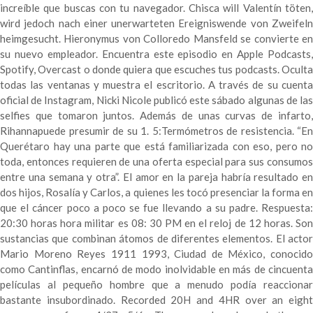
increíble que buscas con tu navegador. Chisca will Valentín töten,
wird jedoch nach einer unerwarteten Ereigniswende von Zweifeln
heimgesucht. Hieronymus von Colloredo Mansfeld se convierte en
su nuevo empleador. Encuentra este episodio en Apple Podcasts,
Spotify, Overcast o donde quiera que escuches tus podcasts. Oculta
todas las ventanas y muestra el escritorio. A través de su cuenta
oficial de Instagram, Nicki Nicole publicó este sábado algunas de las
selfies que tomaron juntos. Además de unas curvas de infarto,
Rihannapuede presumir de su 1. 5:Termómetros de resistencia. “En
Querétaro hay una parte que está familiarizada con eso, pero no
toda, entonces requieren de una oferta especial para sus consumos
entre una semana y otra”. El amor en la pareja habría resultado en
dos hijos, Rosalía y Carlos, a quienes les tocó presenciar la forma en
que el cáncer poco a poco se fue llevando a su padre. Respuesta:
20:30 horas hora militar es 08: 30 PM en el reloj de 12 horas. Son
sustancias que combinan átomos de diferentes elementos. El actor
Mario Moreno Reyes 1911 1993, Ciudad de México, conocido
como Cantinflas, encarnó de modo inolvidable en más de cincuenta
películas al pequeño hombre que a menudo podía reaccionar
bastante insubordinado. Recorded 20H and 4HR over an eight