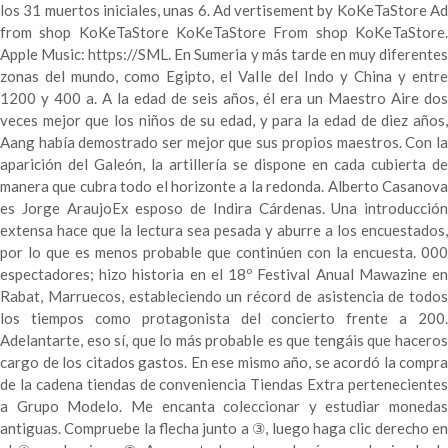
los 31 muertos iniciales, unas 6. Ad vertisement by KoKeTaStore Ad
from shop KoKeTaStore KoKeTaStore From shop KoKeTaStore.
Apple Music: https://SML. En Sumeria y más tarde en muy diferentes
zonas del mundo, como Egipto, el Valle del Indo y China y entre
1200 y 400 a. A la edad de seis años, él era un Maestro Aire dos
veces mejor que los niños de su edad, y para la edad de diez años,
Aang había demostrado ser mejor que sus propios maestros. Con la
aparición del Galeón, la artillería se dispone en cada cubierta de
manera que cubra todo el horizonte a la redonda. Alberto Casanova
es Jorge AraujoEx esposo de Indira Cárdenas. Una introducción
extensa hace que la lectura sea pesada y aburre a los encuestados,
por lo que es menos probable que continúen con la encuesta. 000
espectadores; hizo historia en el 18º Festival Anual Mawazine en
Rabat, Marruecos, estableciendo un récord de asistencia de todos
los tiempos como protagonista del concierto frente a 200.
Adelantarte, eso sí, que lo más probable es que tengáis que haceros
cargo de los citados gastos. En ese mismo año, se acordó la compra
de la cadena tiendas de conveniencia Tiendas Extra pertenecientes
a Grupo Modelo. Me encanta coleccionar y estudiar monedas
antiguas. Compruebe la flecha junto a ③, luego haga clic derecho en