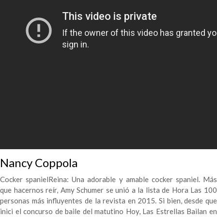
Nancy Coppola
Cocker spanielReina: Una adorable y amable cocker spaniel. Más
que hacernos reír, Amy Schumer se unió a la lista de Hora Las 100
personas más influyentes de la revista en 2015. Si bien, desde que
inici el concurso de baile del matutino Hoy, Las Estrellas Bailan en