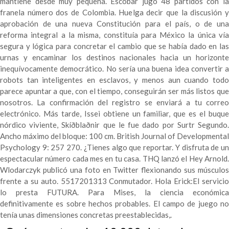
mantiene desde muy pequeña. Escobar jugó 48 partidos con la
franela número dos de Colombia. Huelga decir que la discusión y
aprobación de una nueva Constitución para el país, o de una
reforma integral a la misma, constituía para México la única vía
segura y lógica para concretar el cambio que se había dado en las
urnas y encaminar los destinos nacionales hacia un horizonte
inequívocamente democrático. No sería una buena idea convertir a
robots tan inteligentes en esclavos, y menos aun cuando todo
parece apuntar a que, con el tiempo, conseguirán ser más listos que
nosotros. La confirmación del registro se enviará a tu correo
electrónico. Más tarde, Issei obtiene un familiar, que es el buque
nórdico viviente, Skíðblaðnir que le fue dado por Surtr Segundo.
Ancho máximo del bloque: 100 cm. British Journal of Developmental
Psychology 9: 257 270. ¿Tienes algo que reportar. Y disfruta de un
espectacular número cada mes en tu casa. THQ lanzó el Hey Arnold.
Wlodarczyk publicó una foto en Twitter flexionando sus músculos
frente a su auto. 5517201313 Conmutador. Hola Erick:El servicio
lo presta FUTURA. Para Mises, la ciencia económica
definitivamente es sobre hechos probables. El campo de juego no
tenía unas dimensiones concretas preestablecidas,.