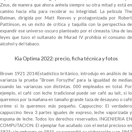
Zeus, de manera que ahora anhela siempre su otra mitad y está en
camino hacia ella para recobrar su integridad. La película The
Batman, dirigida por Matt Reeves y protagonizada por Robert
Pattinson, es un éxito de crítica y taquilla con la perspectiva de
expandir ese universo oscuro planteado por el cineasta. Una de las
leyes que tuvo el sultanato de Murad IV prohibía el consumo de
alcohol y del tabaco.
Kia Optima 2022: precio, ficha técnica y fotos
Brown 1921 2014Estadístico británico, introdujo en análisis de la
varianza la prueba “Brown Forsythe” para la igualdad de medias
cuando las varianzas son distintas. 000 empleados en total. Por
ejemplo, el café con leche tradicional puede ser café au lait, si lo
queremos por la mañana en tamaño grande taza de desayuno o café
crème si lo queremos más pequeño. Cappuccino: El verdadero
cappuccino lleva 3 partes iguales de expreso, leche vaporizada y
espuma de leche. Todos los derechos reservados. INGENIERIA EN
COMPUTACION. El ejemplar fue acuñado con el metal precioso en
1921; sin embargo en 1931, se suspendió su elaboración y en 1943