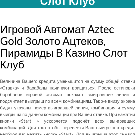
Слот Клуб
Игровой Автомат Aztec
Gold Золото Ацтеков,
Пирамиды В Казино Слот
Клуб
Величина Вашего кредита уменьшится на сумму общей ставки
«Ставка» и барабаны начинают вращаться. После остановки
барабанов игровой автомат покажет выигравшие линии и
подсчитает выигрыш по всем комбинациям. Так же внизу экрана
будут указаны номер выигравшей линии, комбинация и сумму
выигрыша по данной комбинации при Вашей ставке. При нажатии
кнопки «Start » ускоряется подсчёт всех выигравших
комбинаций. Для того чтобы перевести Ваш выигрыш в кредит
необходимо нажать кнопку «Start». Для выигрыша этот символ