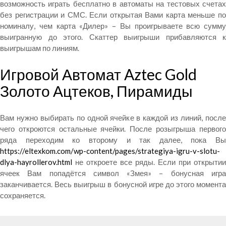
возможность играть бесплатно в автоматы на тестовых счетах
без регистрации и СМС. Если открытая Вами карта меньше по
номиналу, чем карта «Дилер» – Вы проигрываете всю сумму
выигранную до этого. Скаттер выигрыши прибавляются к
выигрышам по линиям.
Игровой Автомат Aztec Gold
Золото Ацтеков, Пирамиды
Вам нужно выбирать по одной ячейке в каждой из линий, после
чего откроются остальные ячейки. После розыгрыша первого
ряда переходим ко второму и так далее, пока Вы
https://eltexkom.com/wp-content/pages/strategiya-igru-v-slotu-
dlya-hayrollerov.html
не откроете все ряды. Если при открытии
ячеек Вам попадётся символ «Змея» – бонусная игра
заканчивается. Весь выигрыш в бонусной игре до этого момента
сохраняется.