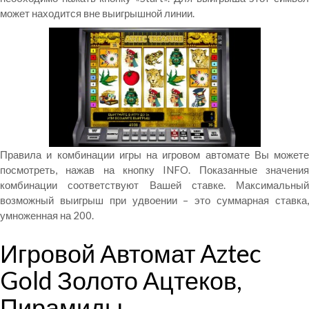
может находится вне выигрышной линии.
Правила и комбинации игры на игровом автомате Вы можете
посмотреть, нажав на кнопку INFO. Показанные значения
комбинации соответствуют Вашей ставке. Максимальный
возможный выигрыш при удвоении – это суммарная ставка,
умноженная на 200.
Игровой Автомат Aztec
Gold Золото Ацтеков,
Пирамиды